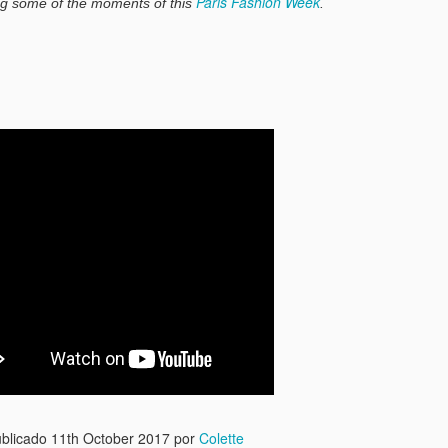
Paris Fashion Week
ting some of the moments of this
.
Para mí estos últimos 12 
cantidad de trabajo me col
porque no hay tiempo a tod
Afortunadamente a este 20
que este año hemos tenido
La apertura de la nueva tie
una experiencia genial.
Reconozco que me resulta a
se invierte, pero a la vez,
importante para mí.
blicado
11th October 2017
por
Colette