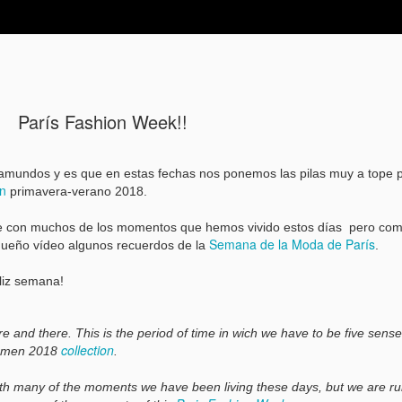
 - Verano
Otoño - Invierno
Complementos
Beauty
Viajes
Event
París Fashion Week!!
mundos y es que en estas fechas nos ponemos las pilas muy a tope 
ón
primavera-verano 2018.
je con muchos de los momentos que hemos vivido estos días pero co
Feliz 2019!
DEC
Semana de la Moda de París
queño vídeo algunos recuerdos de la
.
28
Tenía muchas ganas 
eliz semana!
siempre ha sido mi f
El balance, el recuento de l
 and there. This is the period of time in wich we have to be five sense
total del año...
collection
ummen 2018
.
Parece que en estos días s
ith many of the moments we have been living these days, but we are r