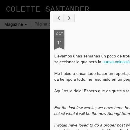
COLETTE SANTANDER
Magazine
Página principal
Perfil
E-Shop
Ellas
Primavera
OCT
11
Llevamos unas semanas un poco de trota
nueva colecci
seleccionar lo que será la
Me hubiera encantado hacer un reporta
da tiempo a todo, he resumido en un pe
Aquí os lo dejo! Espero que os guste y f
For the last few weeks, we have been here
select what it will be the new Spring/ S
I would have loved to do a proper post w