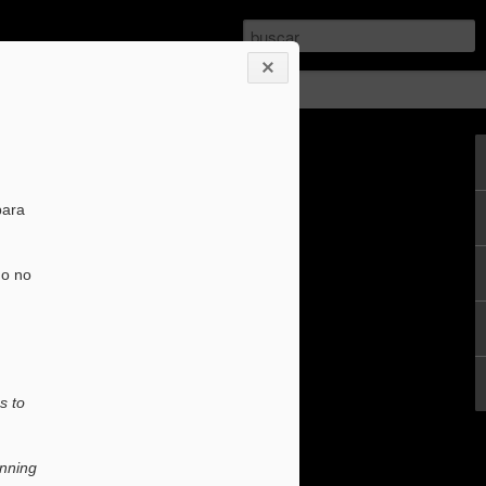
os
Kids
Boys & Girls
para
mo no
de hacer este post. El último del año
avorito.
ogros, lo que ha sido y lo que no... el
s to
e hace la suma global y me encanta!
unning