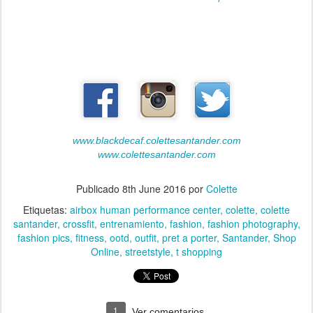
www.blackdecaf.
colettesantander
.com
www.colettesantander.com
Publicado
8th June 2016
por
Colette
Etiquetas:
airbox human performance center
colette
colette
santander
crossfit
entrenamiento
fashion
fashion photography
fashion pics
fitness
ootd
outfit
pret a porter
Santander
Shop
Online
streetstyle
t shopping
1
Ver comentarios