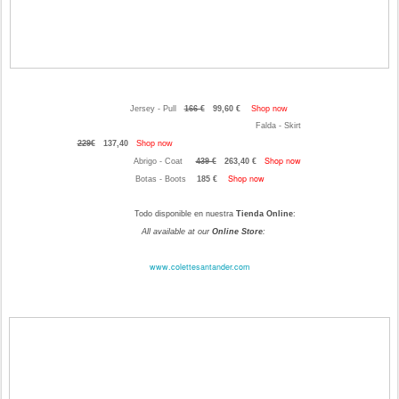
Jersey - Pull
166 €
99,60 €
Shop now
Falda - Skirt
229€
137,40
Shop
now
Shop now
Abrigo - Coat
439 €
263,40 €
Shop now
Botas - Boots
185
€
Todo disponible en nuestra
Tienda Online
:
All available at our
Online Store
:
www.colettesantander.com