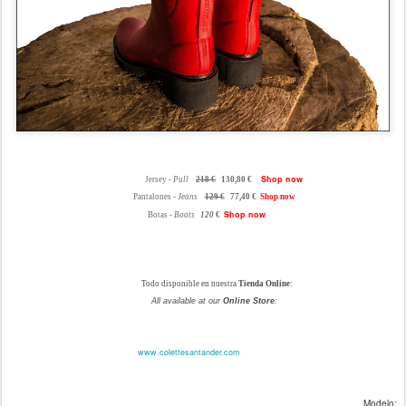
Shop now
Jersey -
Pull
218 €
130,80 €
Pantalones -
Jeans
129 €
77,40 €
Shop now
Shop now
Botas -
Boots
120
€
Todo disponible en nuestra
Tienda Online
:
All available at our
Online Store
:
www.colettesantander.com
Modelo: