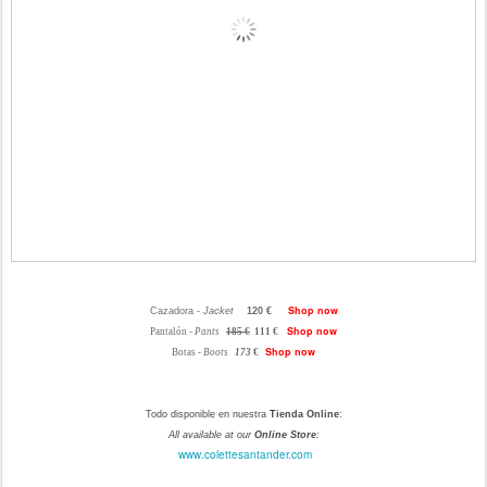
Shop now
Cazadora -
Jacket
120 €
Shop now
Pantalón -
Pants
185
€
111
€
Shop now
Botas -
Boots
173
€
Todo disponible en nuestra
Tienda Online
:
All available at our
Online Store
:
www.colettesantander.com