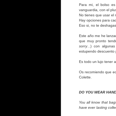
Para mi, el bolso e
vanguardia, con el plu
No tienes que usar el 
Hay opciones para ca
Eso si, no te deshagas
Este año me he lanzad
que muy pronto tendré
sorry
...) con alguna
estupendo descuento p
Es todo un lujo tener 
Os recomiendo que ech
Colette.
DO YOU WEAR HAN
You all know that bag
have ever lasting collec