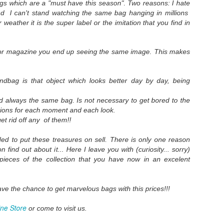
ags which are a "must have this season". Two reasons: I hate
d I can't stand watching the same bag hanging in millions
 weather it is the super label or the imitation that you find in
Hasta siempre Richi.
SEGUNDAS
MAR
JAN
9
30
Hola Ana Bondjale.
REBAJAS!
 or magazine you end up seeing the same image. This makes
Este post es para despedirme de
Hemos dado una vuelta más a las
mi querido amigo y compañero de
rebajas! Ahora están al rojo vivo!!
trabajo Richi que tan buenos
ndbag is that object which looks better day by day, being
momentos nos ha dado en este
Siempre que llegamos a este
tiempo que ha estado con
punto de la temporada os digo lo
d always the same bag. Is not necessary to get bored to the
nosotros. Richi comienza una
mismo y no me canso.Las rebajas
ions for each moment and each look.
nueva andadura en el mundo
son para comprar ropa de calidad,
Feliz Navidad 2017!
EC
et rid off any of them!!
hostelero y le deseamos todo lo
donde realmente puedes encontrar
22
Pasa el tiempo volando!!!
mejor!
la verdadera oferta, el gran chollo,
ded to put these treasures on sell. There is only one reason
la ganga...
tra vez estamos en Navidad!! Estas fechas nos dan la excusa
on find out about it... Here I leave you with (curiosity... sorry)
También, aprovecho para dar la
erfecta para quedar con esos amigos que hace tiempo que no vemos,
eces of the collection that you have now in an excelent
bienvenida a la nueva cara de
Hacer colas eternas en
uniones familiares y en mi caso para compartir parte de estos días
nuestro equipo Colette.
establecimientos low cost
an mágicos con todas vosotras!!
ahorrando 15€ de la venta inicial,
Ana Bondjale, (que os presento en
no merece la pena. Si eres de
have the chance to get marvelous bags with this prices!!!
s una suerte contar con una plataforma como esta que me da la
estas fotos) estará pendiente
esas personas que valora tejidos,
osibilidad de acercarme a un montón de gente que admiro y adoro.
ine Store
de nuestra web y de vuestros
cortes, texturas....
or come to visit us.
pedidos online.