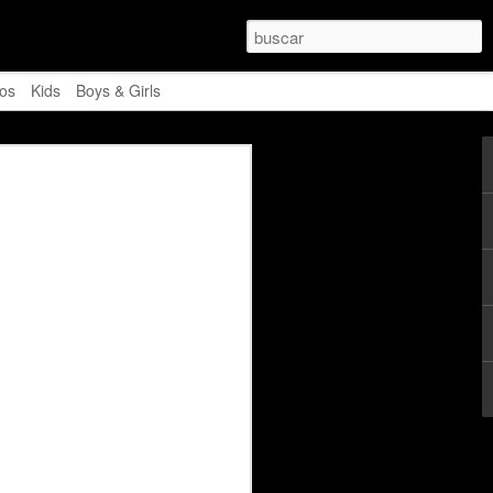
os
Kids
Boys & Girls
de hacer este post. El último del año
avorito.
ogros, lo que ha sido y lo que no... el
e hace la suma global y me encanta!