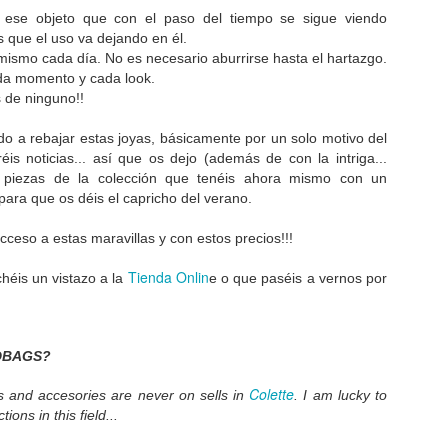
Para mí estos últimos 12 
s ese objeto que con el paso del tiempo se sigue viendo
cantidad de trabajo me col
s que el uso va dejando en él.
porque no hay tiempo a tod
mismo cada día. No es necesario aburrirse hasta el hartazgo.
da momento y cada look.
Afortunadamente a este 20
 de ninguno!!
que este año hemos tenido
o a rebajar estas joyas, básicamente por un solo motivo del
La apertura de la nueva tie
una experiencia genial.
is noticias... así que os dejo (además de con la intriga...
s piezas de la colección que tenéis ahora mismo con un
Reconozco que me resulta a
ara que os déis el capricho del verano.
se invierte, pero a la vez,
importante para mí.
acceso a estas maravillas y con estos precios!!!
Tienda Onlin
éis un vistazo a la
e o que paséis a vernos por
DBAGS?
Colette
s and accesories are never on sells in
. I am lucky to
tions in this field...