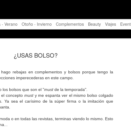
 - Verano
Otoño - Invierno
Complementos
Beauty
Viajes
Event
¿USAS BOLSO?
 hago rebajas en complementos y bolsos porque tengo la
Feliz 2019!
olecciones imperecederas en este campo.
DEC
28
Tenía muchas ganas 
los bolsos que son el "
must
de la temporada".
siempre ha sido mi f
o el concepto
must
y me espanta ver el mismo bolso colgado
. Ya sea el carísimo de la súper firma o la imitación que
El balance, el recuento de l
manta.
total del año...
moda o en todas las revistas, terminas viendo lo mismo. Esto
Parece que en estos días s
a...