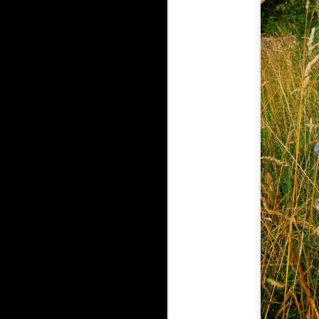
A
Nu
n
T
El
de
br
m
A
E
e
pe
T
ju