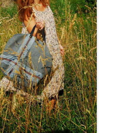
Fin del verano 2017
UG
23
Con este post damos la despedida a esta temporada de verano
2017 y también a una persona muy querida para todo el equipo.
estra amiga Juliana se va de Santander y difícilmente la veremos por
uestro blog. Comienza una nueva etapa y solo podemos desearle
ODO LO MEJOR.
la es maravillosa. Por dentro y por fuera.... y antes de su partida
cidió hacer un último post con nosotros. He querido dejarle como
oche final de esta campaña, puesto que ella es una joya y como tal la
imamos.
Aún quedan días de verano!
UG
2
Empieza agosto! El verano está en pleno auge y también
nuestras rebajas.
s el momento de hacer acopio de prendas especiales y que nos den
se empuje al armario para que no decaiga la imagen de "siempre
rfecta".
ambién buscamos cosas atemporales que el próximo año nos den
ego...