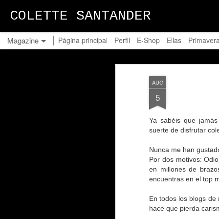
COLETTE SANTANDER
Magazine
Página principal
Perfil
E-Shop
Ellas
Primavera
AUG
5
Ya sabéis que jamás
suerte de disfrutar c
Nunca me han gustado 
Por dos motivos: Odi
en millones de brazos
encuentras en el top 
En todos los blogs de 
hace que pierda carism