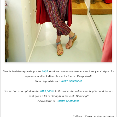
capri
Beatriz también apuesta por los
. Aquí los colores son más encendidos y el abrigo color
rojo remata el look dándole mucha fuerza. Guapísima!!
Colette Santander.
Todo disponible en
capri pants
Beatriz has also opted for the
. In this case, the colours are brighter and the red
coat gives a lot of strength to the look. Stunning!!
Colette Santander.
All available at
Estilismo: Paula de Vicente Núñez