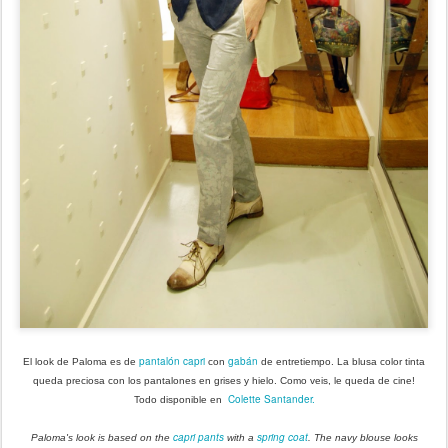
pantalón capri
gabán
El look de Paloma es de
con
de entretiempo. La blusa color tinta
queda preciosa con los pantalones en grises y hielo. Como veis, le queda de cine!
Colette Santander.
Todo disponible en
capri pants
spring coat
Paloma's look is based on the
with a
. The navy blouse looks