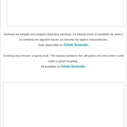
Verónica ha elegido una imagen deportiva preciosa. La mezcla entre el pantalón de seda y
la camiseta de algodón hacen un binomio de tejidos extraordinario.
Colette Santander
Todo disponible en
.
Verónica has chosen a sporty look. The mixture between the silk pants and the cotton t-shirt
make a great coupling.
Colette Santander
All available at
.