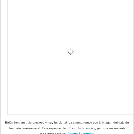
Belén lleva un traje precioso y muy funcional. La camisa rompe con la imagen del traje de
chaqueta convencional. Está espectacular!! Es un look
working girl
que me encanta.
Colette Santander
.
Todo disponible en