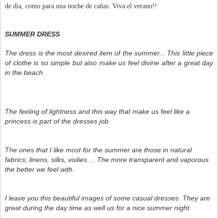
de día, como para una noche de cañas. Viva el verano!!
SUMMER DRESS
The
d
ress is the most desired
item of the
summer..
.
This little piece
of clothe is so simple but also
make us
feel
divine
after a great
day
in the beach
.
The feeling
of lightness and this way that make us feel like a
princess is part of the dresses job
.
The
ones that I like
most
for the summer
are
those in
natural
fabrics;
linens,
silks
, v
oilies
...
The more transparent
and
vaporous
the
better
we feel with.
I leave you this be
autiful images
of some casual dresses. They are
great during the day time as well us for a nice summer night.